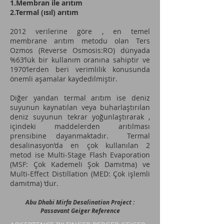
1.Membran ile arıtım
2.Termal (ısıl) arıtım
2012 verilerine göre , en temel
membrane arıtım metodu olan Ters
Ozmos (Reverse Osmosis:RO) dünyada
%63’lük bir kullanım oranına sahiptir ve
1970’lerden beri verimlilik konusunda
önemli aşamalar kaydedilmiştir.
Diğer yandan termal arıtım ise deniz
suyunun kaynatılan veya buharlaştırılan
deniz suyunun tekrar yoğunlaştırarak ,
içindeki maddelerden arıtılması
prensibine dayanmaktadır. Termal
desalinasyon’da en çok kullanılan 2
metod ise Multi-Stage Flash Evaporation
(MSF: Çok Kademeli Şok Damıtma) ve
Multi-Effect Distillation (MED: Çok işlemli
damıtma) ‘dur.
Abu Dhabi Mirfa Desalination Project :
Passavant Geiger Reference