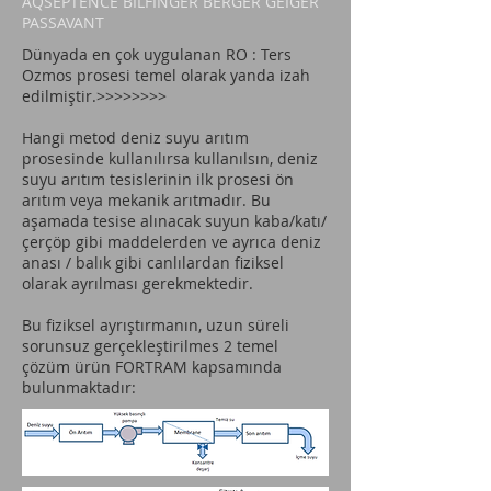
AQSEPTENCE BILFINGER BERGER GEIGER
PASSAVANT
Dünyada en çok uygulanan RO : Ters
Ozmos prosesi temel olarak yanda izah
edilmiştir.>>>>>>>>
Hangi metod deniz suyu arıtım
prosesinde kullanılırsa kullanılsın, deniz
suyu arıtım tesislerinin ilk prosesi ön
arıtım veya mekanik arıtmadır. Bu
aşamada tesise alınacak suyun kaba/katı/
çerçöp gibi maddelerden ve ayrıca deniz
anası / balık gibi canlılardan fiziksel
olarak ayrılması gerekmektedir.
Bu fiziksel ayrıştırmanın, uzun süreli
sorunsuz gerçekleştirilmes 2 temel
çözüm ürün FORTRAM kapsamında
bulunmaktadır: