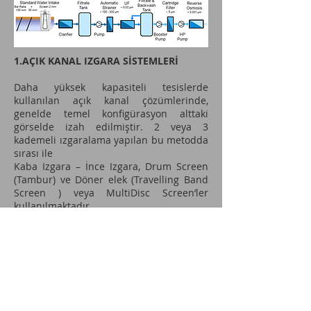
1.AÇIK KANAL IZGARA SİSTEMLERİ
Daha yüksek kapasiteli tesislerde
kullanılan açık kanal çözümlerinde,
genelde temel konfigürasyon alttaki
görselde izah edilmiştir. 2 veya 3
kademeli ızgaralama yapılan bu metodda
sırası ile
Kaba Izgara – İnce Izgara, Drum Screen
(Tambur) ve Döner elek (Travelling Band
Screen ) veya MultiDisc Screen’ler
kullanılmaktadır.
Adı AQSEPTENCE olarak değişen asıl adı ile
PASSAVANT GEIGER, sahip olduğu 100+
senelik tecrübe ile mekanik ızgaralar
konusunda 8000’inin üzerinde proje ve
40.000 adete yaklaşan montaj ile global
olarak Pazar lideridir. Türkiye’de İSKİ