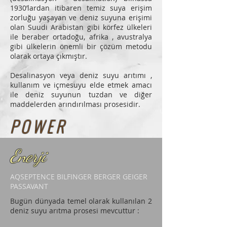
1930’lardan itibaren temiz suya erişim
zorluğu yaşayan ve deniz suyuna erişimi
olan Suudi Arabistan gibi körfez ülkeleri
ile beraber ortadoğu, afrika , avustralya
gibi ülkelerin önemli bir çözüm metodu
olarak ortaya çıkmıştır.
Desalinasyon veya deniz suyu arıtımı ,
kullanım ve içmesuyu elde etmek amacı
ile deniz suyunun tuzdan ve diğer
maddelerden arındırılması prosesidir.
P O W E R
Enerji
AQSEPTENCE BILFINGER BERGER GEIGER
PASSAVANT
Bugün dünyada temel olarak kullanılan 2
deniz suyu arıtma prosesi mevcuttur :