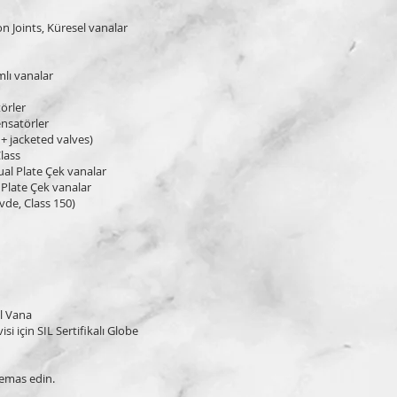
 Joints, Küresel vanalar
mlı vanalar
törler
ensatörler
+ jacketed valves)
lass
al Plate Çek vanalar
 Plate Çek vanalar
de, Class 150)
al Vana
 için SIL Sertifikalı Globe
temas edin.