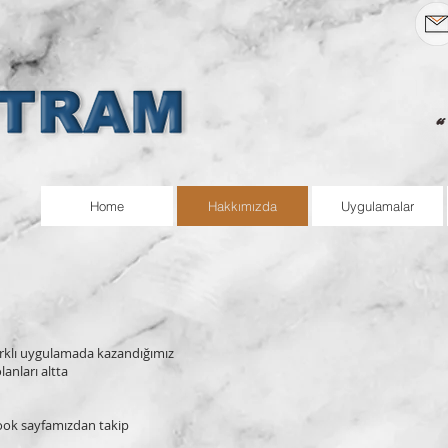
Home
Hakkımızda
Uygulamalar
arklı uygulamada kazandığımız
anları altta
book sayfamızdan takip