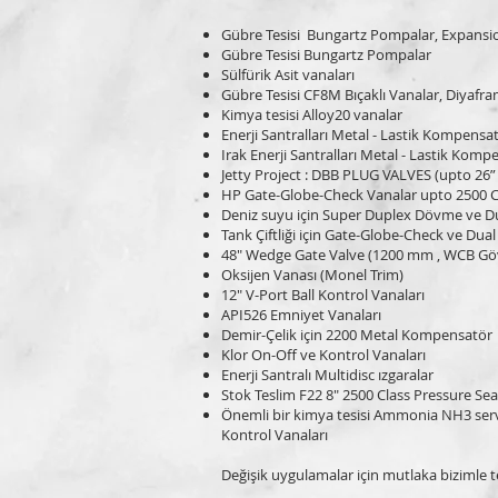
Gübre Tesisi Bungartz Pompalar, Expansion
Gübre Tesisi Bungartz Pompalar
Sülfürik Asit vanaları
Gübre Tesisi CF8M Bıçaklı Vanalar, Diyafra
Kimya tesisi Alloy20 vanalar
Enerji Santralları Metal - Lastik Kompensa
Irak Enerji Santralları Metal - Lastik Komp
Jetty Project : DBB PLUG VALVES (upto 26” 
HP Gate-Globe-Check Vanalar upto 2500 C
Deniz suyu için Super Duplex Dövme ve Du
Tank Çiftliği için Gate-Globe-Check ve Dual
48" Wedge Gate Valve (1200 mm , WCB Göv
Oksijen Vanası (Monel Trim)
12" V-Port Ball Kontrol Vanaları
API526 Emniyet Vanaları
Demir-Çelik için 2200 Metal Kompensatör
Klor On-Off ve Kontrol Vanaları
Enerji Santralı Multidisc ızgaralar
Stok Teslim F22 8" 2500 Class Pressure Se
Önemli bir kimya tesisi Ammonia NH3 servisi
Kontrol Vanaları
Değişik uygulamalar için mutlaka bizimle 